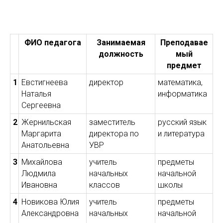
ФИО педагога
Занимаемая
Преподавае
должность
мый
предмет
1
Евстигнеева
директор
математика,
Наталья
информатика
Сергеевна
2
Жернильская
заместитель
русский язык
Маргарита
директора по
и литература
Анатольевна
УВР
3
Михайлова
учитель
предметы
Людмила
начальных
начальной
Ивановна
классов
школы
4
Новикова Юлия
учитель
предметы
Александровна
начальных
начальной