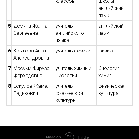
классов
школы,
английский
язык
5
Демина Жанна
учитель
английский
Сергеевна
английского
язык
языка
6
Крылова Анна
учитель физики
физика
Александровна
7
Масуми Фируза
учитель химии и
биология,
Фархадовна
биологии
химия
8
Ескулов Жамал
учитель
физическая
Радикович
физической
культура
культуры
Tilda
Made on